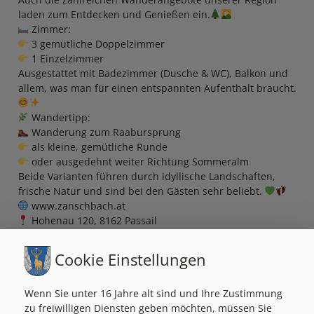
laden zum Entdecken und Genießen ein.
Zimmer:
3 gemütliche Doppelzimmer
1 Einzelzimmer
Ausgestattet mit Badezimmer (Dusche & WC), Balkon und
allem, was man für einen entspannten Aufenthalt braucht.
Wandertipp:
Wanderung zum Raabursprung
als kleine, gemütliche Runde
oder ausgedehnt weiter Richtung Sommeralm
Beide Varianten führen durch idyllische Landschaften,
frische Natur und sind bei den Gästen sehr beliebt.
www.zanschbach.at
Hohenau 120, 8162 Passail
+43 664 38 89 668
Ein tolles Platzerl zum Wohlfühlen, Abschalten &
Cookie Einstellungen
Krafttanken – mitten im Grünen, umgeben von Natur,
Ruhe & Herzlichkeit!
Wenn Sie unter 16 Jahre alt sind und Ihre Zustimmung
zu freiwilligen Diensten geben möchten, müssen Sie