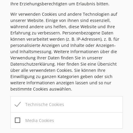
Ihre Erziehungsberechtigten um Erlaubnis bitten.
Wir verwenden Cookies und andere Technologien auf
unserer Website. Einige von ihnen sind essenziell,
Marktgemeinde Passail
während andere uns helfen, diese Website und Ihre
Erfahrung zu verbessern. Personenbezogene Daten
Markt 1, 8162 Passail
können verarbeitet werden (z. B. IP-Adressen), z. B. für
Tel:
+43 3179 / 23 300
personalisierte Anzeigen und Inhalte oder Anzeigen-
Mail:
marktgemeinde@passail.at
und Inhaltsmessung. Weitere Informationen über die
Gemeindekennziffer: 6 17 63 , UID: ATU69185936
Verwendung Ihrer Daten finden Sie in unserer
Datenschutzerklärung. Hier finden Sie eine Übersicht
über alle verwendeten Cookies. Sie können Ihre
Einwilligung zu ganzen Kategorien geben oder sich
weitere Informationen anzeigen lassen und so nur
Bauamt/Parteienverkehr
bestimmte Cookies auswählen.
MO
08:00-12:00 / 14:00-18:00
MI
08:00-12:00
Technische Cookies
DO
08:00-12:00 / 14:00-18:00
FR
08:00-12:00
Media Cookies