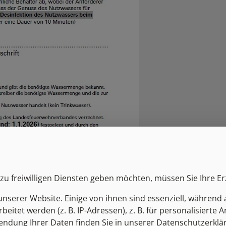
zu freiwilligen Diensten geben möchten, müssen Sie Ihre E
serer Website. Einige von ihnen sind essenziell, während 
tet werden (z. B. IP-Adressen), z. B. für personalisierte 
dung Ihrer Daten finden Sie in unserer Datenschutzerklärun