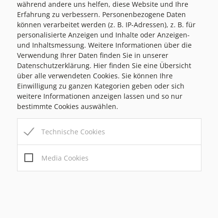
während andere uns helfen, diese Website und Ihre
oder sandra.wolf@wiki.at
Erfahrung zu verbessern. Personenbezogene Daten
können verarbeitet werden (z. B. IP-Adressen), z. B. für
personalisierte Anzeigen und Inhalte oder Anzeigen-
und Inhaltsmessung. Weitere Informationen über die
Verlinkungen
Verwendung Ihrer Daten finden Sie in unserer
Datenschutzerklärung. Hier finden Sie eine Übersicht
über alle verwendeten Cookies. Sie können Ihre
Einwilligung zu ganzen Kategorien geben oder sich
Zur Homepage der Neuen Mittelschule Passail
weitere Informationen anzeigen lassen und so nur
bestimmte Cookies auswählen.
Zur Homepage der Volksschule Passail
Zur Homepage der Volkschule Neudorf
Technische Cookies
Zur Homepage der Volksschule Arzberg
Media Cookies