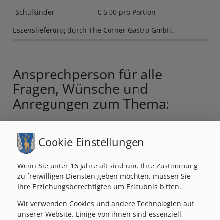
Schulkinder
€ 5,00 pro Portion
Essenslieferung durch The Corner Gastro GmbH.
Ansprechperson für alle
Fragen, Wünsche und
Anregungen zum Thema:
Silvia Stöckl
Cookie Einstellungen
Nachmittagsbetreuung der MS Passail
Tel.: 0676 849 202 237
Wenn Sie unter 16 Jahre alt sind und Ihre Zustimmung
fb.passail@wiki.at
zu freiwilligen Diensten geben möchten, müssen Sie
Ihre Erziehungsberechtigten um Erlaubnis bitten.
Wir verwenden Cookies und andere Technologien auf
Möchten Sie gerne mit der WIKI-Zentrale direkt in Kontakt treten,
unserer Website. Einige von ihnen sind essenziell,
dann wenden Sie sich bitte an Sandra Wolf unter 0316/426565-139