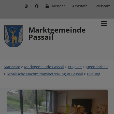
Kalender
Amtstafel
Webcam
Inhalt
Hauptmenü
Quicklinks
(
(
(
Accesskey
Accesskey
Accesskey
Marktgemeinde
Passail
1)
2)
3)
Startseite
>
Marktgemeinde Passail
>
Projekte
>
Jugendarbeit
>
Schulische Nachmittagsbetreuung in Passail
>
Bildung