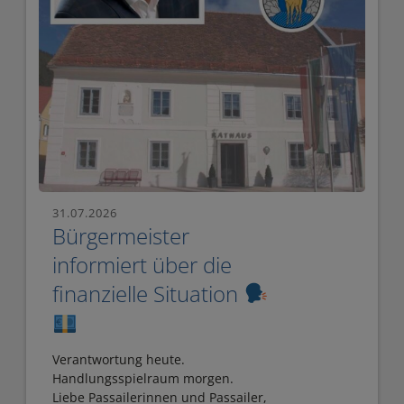
N
.
E
&
N
V
D
E
-
R
T
A
I
N
P
31.07.2026
S
Bürgermeister
P
T
informiert über die
S
A
finanzielle Situation
I
L
N
T
P
Verantwortung heute.
U
Handlungsspielraum morgen.
A
Liebe Passailerinnen und Passailer,
N