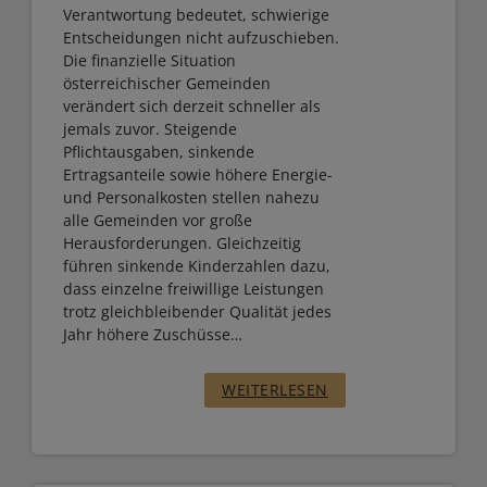
S
Verantwortung bedeutet, schwierige
G
Entscheidungen nicht aufzuschieben.
S
Die finanzielle Situation
S
A
österreichischer Gemeinden
T
verändert sich derzeit schneller als
I
jemals zuvor. Steigende
I
L
Pflichtausgaben, sinkende
P
Ertragsanteile sowie höhere Energie-
!
und Personalkosten stellen nahezu
P
alle Gemeinden vor große
S
Herausforderungen. Gleichzeitig
führen sinkende Kinderzahlen dazu,
!
dass einzelne freiwillige Leistungen
trotz gleichbleibender Qualität jedes
“
Jahr höhere Zuschüsse…
“
:
WEITERLESEN
„
B