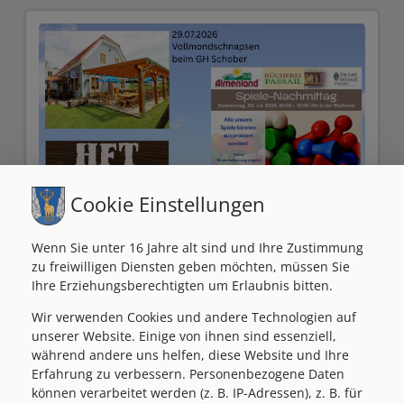
E
F
E
I
U
N
R
A
O
N
P
Z
A
Cookie Einstellungen
I
Z
E
U
Wenn Sie unter 16 Jahre alt sind und Ihre Zustimmung
L
zu freiwilligen Diensten geben möchten, müssen Sie
G
Ihre Erziehungsberechtigten um Erlaubnis bitten.
L
A
Wir verwenden Cookies und andere Technologien auf
E
S
unserer Website. Einige von ihnen sind essenziell,
S
während andere uns helfen, diese Website und Ihre
T
28.07.2026
Erfahrung zu verbessern. Personenbezogene Daten
I
Sommerliche
I
können verarbeitet werden (z. B. IP-Adressen), z. B. für