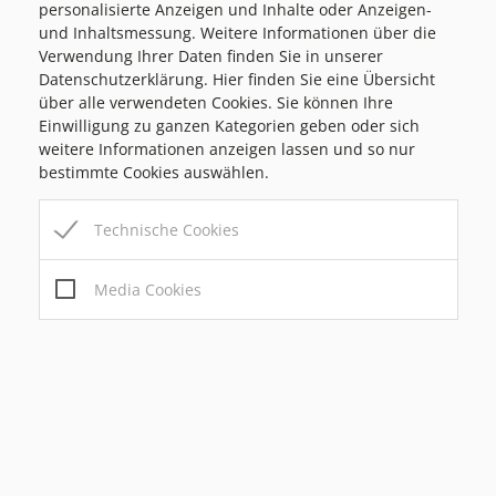
T
personalisierte Anzeigen und Inhalte oder Anzeigen-
Veranstaltungstipps in
N
und Inhaltsmessung. Weitere Informationen über die
U
Passail
P
Verwendung Ihrer Daten finden Sie in unserer
A
Datenschutzerklärung. Hier finden Sie eine Übersicht
A
über alle verwendeten Cookies. Sie können Ihre
Morgen, 29. Juli 2026
T
Einwilligung zu ganzen Kategorien geben oder sich
Vollmondschnapsen beim GH
S
I
weitere Informationen anzeigen lassen und so nur
Schober
S
bestimmte Cookies auswählen.
Geselliges Kartenspielen in
O
gemütlicher Runde
A
N
Donnerstag, 30. Juli 2026 | 15:00–
Technische Cookies
I
18:00 Uhr
Spiele-Nachmittag in der Bücherei
L
Passail
Media Cookies
!
Alle Spiele können ausprobiert
“
werden – keine Kinderbetreuung
möglich!
Samstag, 1. August 2026 | um
10:00 Uhr
“
HFT Boccia Turnier
Bei der Sunhill Ranch (Robert
Windisch)