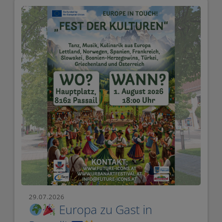
Ü
R
G
E
R
M
E
I
S
T
E
R
I
29.07.2026
Europa zu Gast in
N