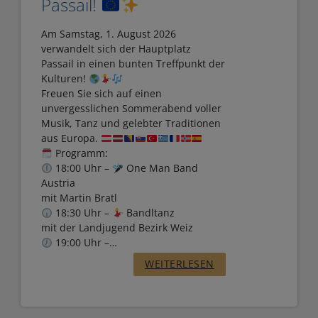
Passail!
F
O
Am Samstag, 1. August 2026
verwandelt sich der Hauptplatz
R
Passail in einen bunten Treffpunkt der
M
Kulturen!
Freuen Sie sich auf einen
I
unvergesslichen Sommerabend voller
E
Musik, Tanz und gelebter Traditionen
aus Europa.
R
Programm:
T
18:00 Uhr –
One Man Band
Austria
Ü
mit Martin Bratl
B
18:30 Uhr –
Bandltanz
mit der Landjugend Bezirk Weiz
E
19:00 Uhr –…
R
:
WEITERLESEN
D
„
I