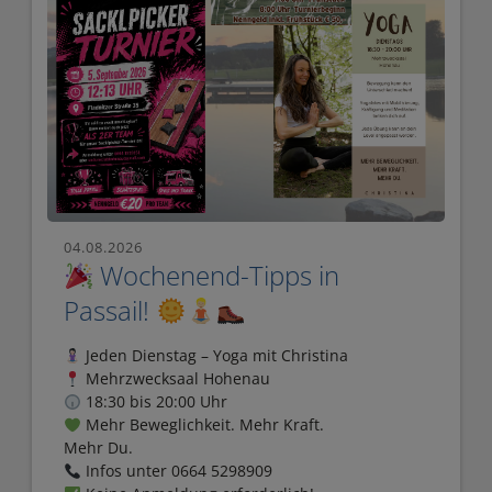
G
S
T
R
A
SS
E
04.08.2026
Wochenend-Tipps in
N
Passail!
S
P
Jeden Dienstag – Yoga mit Christina
Mehrzwecksaal Hohenau
E
18:30 bis 20:00 Uhr
R
Mehr Beweglichkeit. Mehr Kraft.
Mehr Du.
R
Infos unter 0664 5298909
E