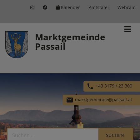
Kalender
Amtstafel
Webcam
Inhalt
Hauptmenü
Quicklinks
(
(
(
Accesskey
Accesskey
Accesskey
Marktgemeinde
Passail
1)
2)
3)
phone
+43 3179 / 23 300
email
marktgemeinde@passail.at