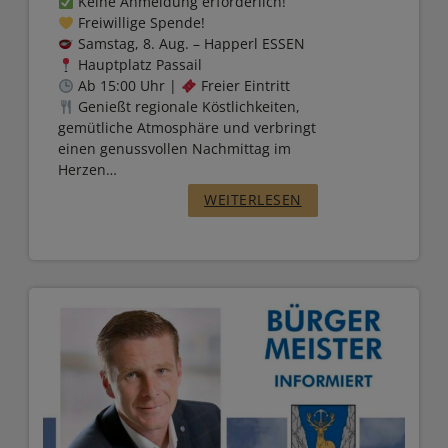
Keine Anmeldung erforderlich!
Freiwillige Spende!
N
Samstag, 8. Aug. – Happerl ESSEN
A
Hauptplatz Passail
Ab 15:00 Uhr |
Freier Eintritt
M
Genießt regionale Köstlichkeiten,
S
gemütliche Atmosphäre und verbringt
einen genussvollen Nachmittag im
A
Herzen…
M
:
WEITERLESEN
S
„
T
A
W
G
O
,
C
8
H
.
E
8