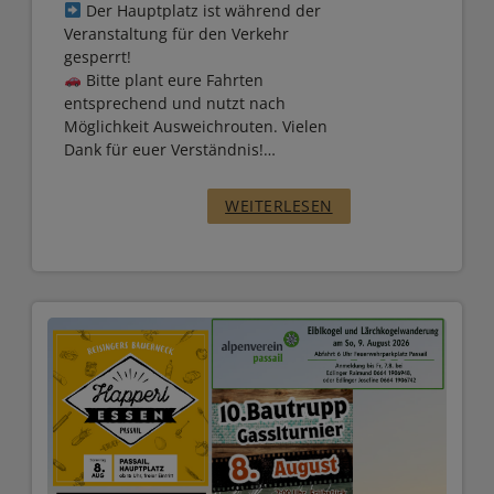
Der Hauptplatz ist während der
Veranstaltung für den Verkehr
gesperrt!
Bitte plant eure Fahrten
entsprechend und nutzt nach
Möglichkeit Ausweichrouten. Vielen
Dank für euer Verständnis!…
:
WEITERLESEN
„
A
C
H
T
U
N