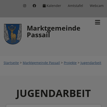
Kalender
Amtstafel
Webcam
Inhalt
Hauptmenü
Quicklinks
(
(
(
Accesskey
Accesskey
Accesskey
Marktgemeinde
Passail
1)
2)
3)
Startseite
>
Marktgemeinde Passail
>
Projekte
>
Jugendarbeit
JUGENDARBEIT