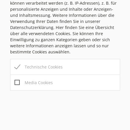
können verarbeitet werden (z. B. IP-Adressen), z. B. für
personalisierte Anzeigen und Inhalte oder Anzeigen-
und Inhaltsmessung. Weitere Informationen über die
Seitens des Passailer Gemeindevorstandes für die
Verwendung Ihrer Daten finden Sie in unserer
Jugendarbeit zuständig:
Datenschutzerklärung. Hier finden Sie eine Übersicht
über alle verwendeten Cookies. Sie können Ihre
Einwilligung zu ganzen Kategorien geben oder sich
weitere Informationen anzeigen lassen und so nur
bestimmte Cookies auswählen.
Technische Cookies
Marktgemeinde Passail
Markt 1, 8162 Passail
Media Cookies
Tel:
+43 3179 / 23 300
Mail:
marktgemeinde@passail.at
Gemeindekennziffer: 6 17 63 , UID: ATU69185936
Bauamt/Parteienverkehr