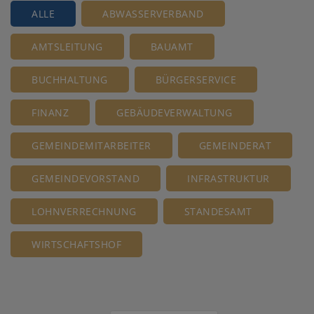
ALLE
ABWASSERVERBAND
AMTSLEITUNG
BAUAMT
BUCHHALTUNG
BÜRGERSERVICE
FINANZ
GEBÄUDEVERWALTUNG
GEMEINDEMITARBEITER
GEMEINDERAT
GEMEINDEVORSTAND
INFRASTRUKTUR
LOHNVERRECHNUNG
STANDESAMT
WIRTSCHAFTSHOF