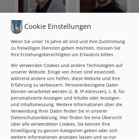
Cookie Einstellungen
Fiedler Markus
Stadlhofer Christian
Leitender Bediensteter
Leitende/r Bedienstete/r
Wenn Sie unter 16 Jahre alt sind und Ihre Zustimmung
(Amtsleitung, Bürgerservice,
(Infrastruktur)
zu freiwilligen Diensten geben möchten, müssen Sie
Standesamt)
Ihre Erziehungsberechtigten um Erlaubnis bitten.
Wir verwenden Cookies und andere Technologien auf
unserer Website. Einige von ihnen sind essenziell,
während andere uns helfen, diese Website und Ihre
Erfahrung zu verbessern. Personenbezogene Daten
können verarbeitet werden (z. B. IP-Adressen), z. B. für
personalisierte Anzeigen und Inhalte oder Anzeigen-
und Inhaltsmessung. Weitere Informationen über die
Verwendung Ihrer Daten finden Sie in unserer
Datenschutzerklärung. Hier finden Sie eine Übersicht
über alle verwendeten Cookies. Sie können Ihre
Einwilligung zu ganzen Kategorien geben oder sich
weitere Informationen anzeigen lassen und so nur
Schinnerl Claudia
Pieber Dagmar