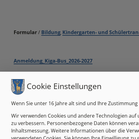
Formular
/
Bildung
Kindergarten- und Schülertran
,
Anmeldung_Kiga-Bus_2026-2027
Cookie Einstellungen
Wenn Sie unter 16 Jahre alt sind und Ihre Zustimmung 
Wir verwenden Cookies und andere Technologien auf un
Marktgemeinde Passail
zu verbessern. Personenbezogene Daten können verarbei
Inhaltsmessung. Weitere Informationen über die Verwen
Markt 1, 8162 Passail
verwendeten Cookies. Sie können Ihre Einwilligung zu