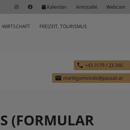
Kalender
Amtstafel
Webcam
WIRTSCHAFT
FREIZEIT, TOURISMUS
phone
+43 3179 / 23 300
email
marktgemeinde@passail.at
S (FORMULAR