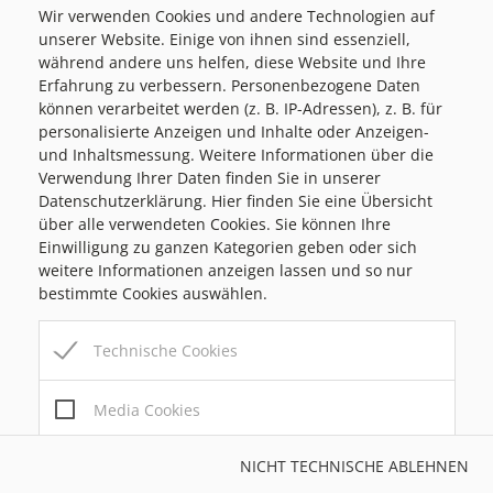
Wir verwenden Cookies und andere Technologien auf
Amtszeiten
unserer Website. Einige von ihnen sind essenziell,
während andere uns helfen, diese Website und Ihre
MO
08:00-12:00 / 14:00-18:00
Erfahrung zu verbessern. Personenbezogene Daten
MI
08:00-12:00
können verarbeitet werden (z. B. IP-Adressen), z. B. für
DO
08:00-12:00 / 14:00-18:00
personalisierte Anzeigen und Inhalte oder Anzeigen-
und Inhaltsmessung. Weitere Informationen über die
FR
08:00-12:00
Verwendung Ihrer Daten finden Sie in unserer
INFO
Störungstelefon: 03179 23300-99
Datenschutzerklärung. Hier finden Sie eine Übersicht
über alle verwendeten Cookies. Sie können Ihre
Einwilligung zu ganzen Kategorien geben oder sich
weitere Informationen anzeigen lassen und so nur
Impressum
Datenschutz und Nutzungsbedingungen
bestimmte Cookies auswählen.
Barrierefreiheitserklärung
Technische Cookies
Kundmachung gemäß § 13 Abs. 2
COOKIES
cake
und 5 AVG und § 86b BAO
Media Cookies
© 2026 Marktgemeinde Passail
NICHT TECHNISCHE ABLEHNEN
Bürger-Service vom Gemeindefuchs