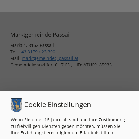
Marktgemeinde Passail
Markt 1, 8162 Passail
Tel:
+43 3179 / 23 300
Mail:
marktgemeinde@passail.at
Gemeindekennziffer: 6 17 63 , UID: ATU69185936
Bauamt/Parteienverkehr
Cookie Einstellungen
MO
08:00-12:00 / 14:00-18:00
MI
08:00-12:00
Wenn Sie unter 16 Jahre alt sind und Ihre Zustimmung
DO
08:00-12:00 / 14:00-18:00
zu freiwilligen Diensten geben möchten, müssen Sie
FR
08:00-12:00
Ihre Erziehungsberechtigten um Erlaubnis bitten.