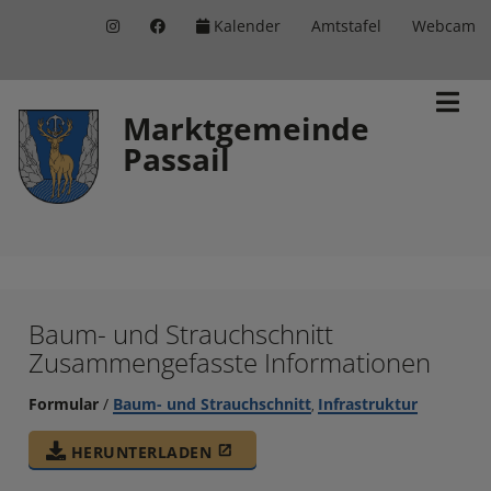
Kalender
Amtstafel
Webcam
Inhalt
Hauptmenü
Quicklinks
(
(
(
Accesskey
Accesskey
Accesskey
Marktgemeinde
Passail
1)
2)
3)
Baum- und Strauchschnitt
Zusammengefasste Informationen
Formular
/
Baum- und Strauchschnitt
Infrastruktur
,
HERUNTERLADEN