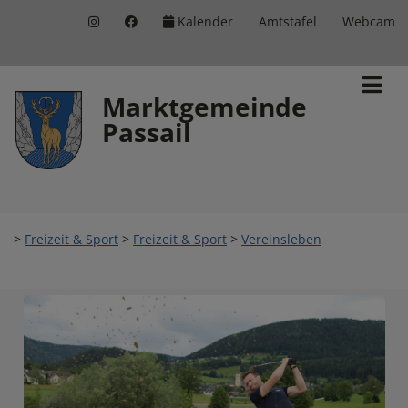
Kalender
Amtstafel
Webcam
Inhalt
Hauptmenü
Quicklinks
(
(
(
Accesskey
Accesskey
Accesskey
Marktgemeinde
Passail
1)
2)
3)
>
Freizeit & Sport
>
Freizeit & Sport
>
Vereinsleben