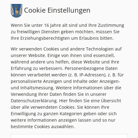
Mail:
marktgemeinde@passail.at
Gemeindekennziffer: 6 17 63 , UID: ATU69185936
Cookie Einstellungen
Wenn Sie unter 16 Jahre alt sind und Ihre Zustimmung
zu freiwilligen Diensten geben möchten, müssen Sie
Bauamt/Parteienverkehr
Ihre Erziehungsberechtigten um Erlaubnis bitten.
MO
08:00-12:00 / 14:00-18:00
Wir verwenden Cookies und andere Technologien auf
unserer Website. Einige von ihnen sind essenziell,
MI
08:00-12:00
während andere uns helfen, diese Website und Ihre
DO
08:00-12:00 / 14:00-18:00
Erfahrung zu verbessern. Personenbezogene Daten
FR
08:00-12:00
können verarbeitet werden (z. B. IP-Adressen), z. B. für
personalisierte Anzeigen und Inhalte oder Anzeigen-
und Inhaltsmessung. Weitere Informationen über die
Amtszeiten
Verwendung Ihrer Daten finden Sie in unserer
MO
08:00-12:00 / 14:00-18:00
Datenschutzerklärung. Hier finden Sie eine Übersicht
über alle verwendeten Cookies. Sie können Ihre
MI
08:00-12:00
Einwilligung zu ganzen Kategorien geben oder sich
DO
08:00-12:00 / 14:00-18:00
weitere Informationen anzeigen lassen und so nur
FR
08:00-12:00
bestimmte Cookies auswählen.
INFO
Störungstelefon: 03179 23300-99