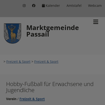
Kalender
Amtstafel
Webcam
Inhalt
Hauptmenü
Quicklinks
(
(
(
Accesskey
Accesskey
Accesskey
Marktgemeinde
Passail
1)
2)
3)
>
Freizeit & Sport
>
Freizeit & Sport
Hobby-Fußball für Erwachsene und
Jugendliche
Verein
/
Freizeit & Sport