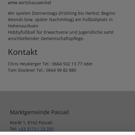
wHw wirtshauswirbel
Wir spielen Donnerstags (Frühling bis Herbst; Beginn
Abends bzw. später Nachmittag) am Fußballplatz in
Hohenau/Auen
Hobbyfußball für Erwachsene und Jugendliche samt
anschließender Gemeinschaftspflege.
Kontakt
Chris Heuberger Tel.: 0664 502 13 77 oder
Tom Stockner Tel.: 0664 99 82 880
Marktgemeinde Passail
Markt 1, 8162 Passail
Tel:
+43 3179 / 23 300