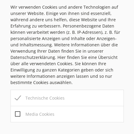
Wir verwenden Cookies und andere Technologien auf
Marktgemeinde Passail
unserer Website. Einige von ihnen sind essenziell,
während andere uns helfen, diese Website und Ihre
Markt 1, 8162 Passail
Erfahrung zu verbessern. Personenbezogene Daten
Tel:
+43 3179 / 23 300
können verarbeitet werden (z. B. IP-Adressen), z. B. für
Mail:
marktgemeinde@passail.at
personalisierte Anzeigen und Inhalte oder Anzeigen-
Gemeindekennziffer: 6 17 63 , UID: ATU69185936
und Inhaltsmessung. Weitere Informationen über die
Verwendung Ihrer Daten finden Sie in unserer
Datenschutzerklärung. Hier finden Sie eine Übersicht
über alle verwendeten Cookies. Sie können Ihre
Einwilligung zu ganzen Kategorien geben oder sich
Bauamt/Parteienverkehr
weitere Informationen anzeigen lassen und so nur
MO
08:00-12:00 / 14:00-18:00
bestimmte Cookies auswählen.
MI
08:00-12:00
Technische Cookies
DO
08:00-12:00 / 14:00-18:00
FR
08:00-12:00
Media Cookies
Amtszeiten
MO
08:00-12:00 / 14:00-18:00