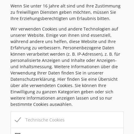
Wenn Sie unter 16 Jahre alt sind und Ihre Zustimmung
zu freiwilligen Diensten geben möchten, müssen Sie
Ihre Erziehungsberechtigten um Erlaubnis bitten.
Wir verwenden Cookies und andere Technologien auf
unserer Website. Einige von ihnen sind essenziell,
während andere uns helfen, diese Website und Ihre
Erfahrung zu verbessern. Personenbezogene Daten
Kultur in Passail
können verarbeitet werden (z. B. IP-Adressen), z. B. für
personalisierte Anzeigen und Inhalte oder Anzeigen-
+43 664 75 00 26 70
und Inhaltsmessung. Weitere Informationen über die
kultur@passail.at
Verwendung Ihrer Daten finden Sie in unserer
Datenschutzerklärung. Hier finden Sie eine Übersicht
https://www.passail.at/de/kultur/
über alle verwendeten Cookies. Sie können Ihre
Weizer Straße 46
Einwilligung zu ganzen Kategorien geben oder sich
8162 Passail
weitere Informationen anzeigen lassen und so nur
bestimmte Cookies auswählen.
Technische Cookies