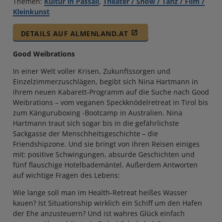
Themen:
Kultur in Passail
,
Theater / Show / Tanz / Film /
Kleinkunst
DETAILS AUF ALMENLAND.AT
Good Weibrations
In einer Welt voller Krisen, Zukunftssorgen und
Einzelzimmerzuschlägen, begibt sich Nina Hartmann in
ihrem neuen Kabarett-Programm auf die Suche nach Good
Weibrations – vom veganen Speckknödelretreat in Tirol bis
zum Känguruboxing -Bootcamp in Australien. Nina
Hartmann traut sich sogar bis in die gefährlichste
Sackgasse der Menschheitsgeschichte – die
Friendshipzone. Und sie bringt von ihren Reisen einiges
mit: positive Schwingungen, absurde Geschichten und
fünf flauschige Hotelbademäntel. Außerdem Antworten
auf wichtige Fragen des Lebens:
Wie lange soll man im Health-Retreat heißes Wasser
kauen? Ist Situationship wirklich ein Schiff um den Hafen
der Ehe anzusteuern? Und ist wahres Glück einfach