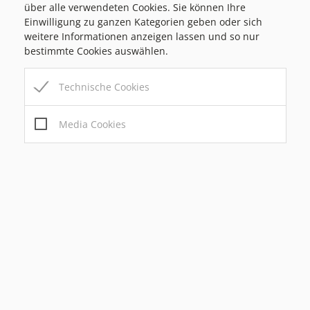
über alle verwendeten Cookies. Sie können Ihre
Einwilligung zu ganzen Kategorien geben oder sich
Marktgemeinde Passail
weitere Informationen anzeigen lassen und so nur
bestimmte Cookies auswählen.
Markt 1, 8162 Passail
Tel:
+43 3179 / 23 300
Mail:
marktgemeinde@passail.at
Technische Cookies
Gemeindekennziffer: 6 17 63 , UID: ATU69185936
Media Cookies
Bauamt/Parteienverkehr
MO
08:00-12:00 / 14:00-18:00
MI
08:00-12:00
DO
08:00-12:00 / 14:00-18:00
FR
08:00-12:00
Amtszeiten
MO
08:00-12:00 / 14:00-18:00