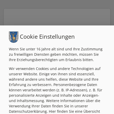
Rotes Kreuz Ortsstelle
Cookie Einstellungen
Passail
+43 800 222144
Wenn Sie unter 16 Jahre alt sind und Ihre Zustimmung
zu freiwilligen Diensten geben möchten, müssen Sie
passail@st.roteskreuz.at
Ihre Erziehungsberechtigten um Erlaubnis bitten.
Kirchengasse 1
8162 Passail
Wir verwenden Cookies und andere Technologien auf
unserer Website. Einige von ihnen sind essenziell,
während andere uns helfen, diese Website und Ihre
Erfahrung zu verbessern. Personenbezogene Daten
können verarbeitet werden (z. B. IP-Adressen), z. B. für
personalisierte Anzeigen und Inhalte oder Anzeigen-
und Inhaltsmessung. Weitere Informationen über die
Verwendung Ihrer Daten finden Sie in unserer
Datenschutzerklärung. Hier finden Sie eine Übersicht